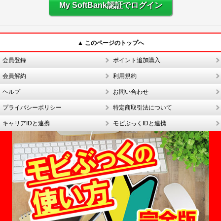
My SoftBank認証でログイン
▲ このページのトップへ
会員登録
ポイント追加購入
会員解約
利用規約
ヘルプ
お問い合わせ
プライバシーポリシー
特定商取引法について
キャリアIDと連携
モビぶっくIDと連携