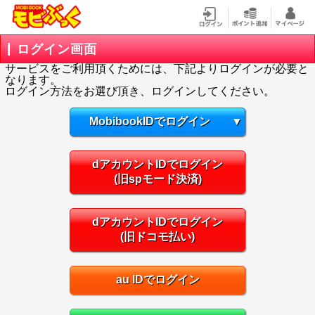
ログイン画面
サービスをご利用頂くためには、下記よりログインが必要と
なります。
ログイン方法をお選び頂き、ログインしてください。
MobibookIDでログイン
▼
dアカウントIDでログイン
(旧spモード決済)
dアカウントIDでログイン
(旧ドコモ払い)
au IDでログイン