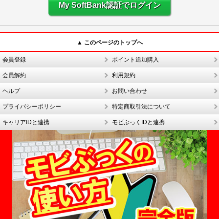
My SoftBank認証でログイン
▲ このページのトップへ
会員登録
ポイント追加購入
会員解約
利用規約
ヘルプ
お問い合わせ
プライバシーポリシー
特定商取引法について
キャリアIDと連携
モビぶっくIDと連携