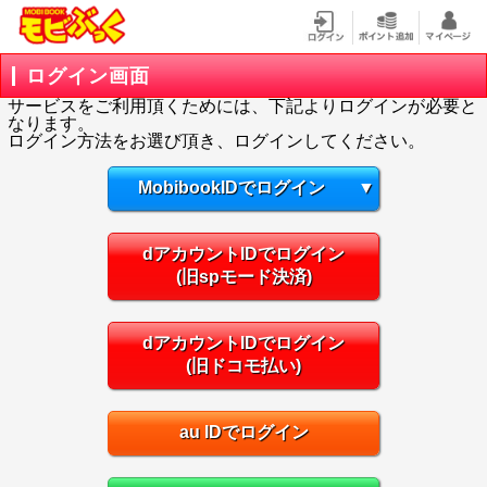
ログイン画面
サービスをご利用頂くためには、下記よりログインが必要と
なります。
ログイン方法をお選び頂き、ログインしてください。
MobibookIDでログイン
▼
dアカウントIDでログイン
(旧spモード決済)
dアカウントIDでログイン
(旧ドコモ払い)
au IDでログイン