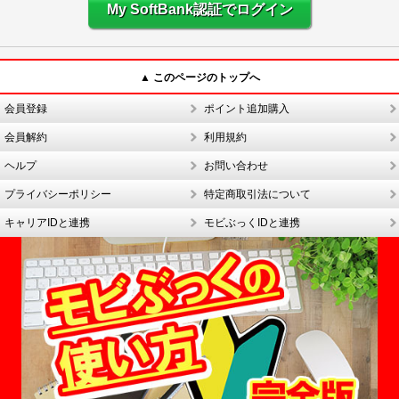
My SoftBank認証でログイン
▲ このページのトップへ
会員登録
ポイント追加購入
会員解約
利用規約
ヘルプ
お問い合わせ
プライバシーポリシー
特定商取引法について
キャリアIDと連携
モビぶっくIDと連携