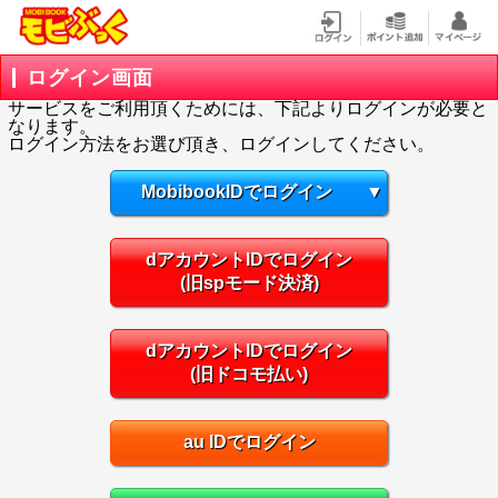
ログイン画面
サービスをご利用頂くためには、下記よりログインが必要と
なります。
ログイン方法をお選び頂き、ログインしてください。
MobibookIDでログイン
▼
dアカウントIDでログイン
(旧spモード決済)
dアカウントIDでログイン
(旧ドコモ払い)
au IDでログイン