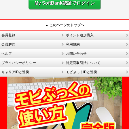
My SoftBank認証でログイン
▲ このページのトップへ
会員登録
ポイント追加購入
会員解約
利用規約
ヘルプ
お問い合わせ
プライバシーポリシー
特定商取引法について
キャリアIDと連携
モビぶっくIDと連携