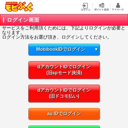
ログイン画面
サービスをご利用頂くためには、下記よりログインが必要と
なります。
ログイン方法をお選び頂き、ログインしてください。
MobibookIDでログイン
▼
dアカウントIDでログイン
(旧spモード決済)
dアカウントIDでログイン
(旧ドコモ払い)
au IDでログイン