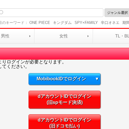
目のキーワード：
ONE PIECE
キングダム
SPY×FAMILY
辛口オネエ
期
男性
女性
TL・B
よりログインが必要となります。
してください。
MobibookIDでログイン
▼
dアカウントIDでログイン
(旧spモード決済)
dアカウントIDでログイン
(旧ドコモ払い)