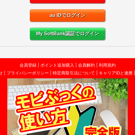
au IDでログイン
My SoftBank認証でログイン
会員登録
ポイント追加購入
会員解約
利用規約
せ
プライバシーポリシー
特定商取引法について
キャリアIDと連携