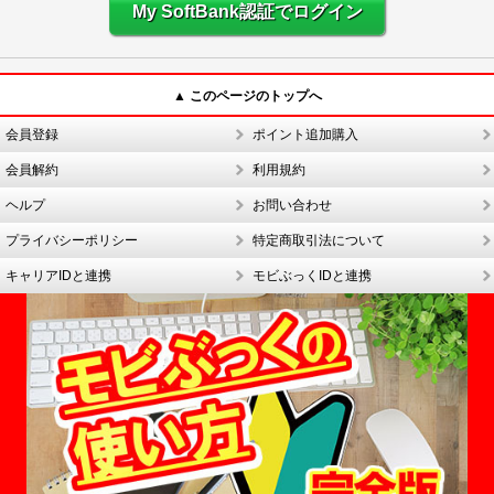
My SoftBank認証でログイン
▲ このページのトップへ
会員登録
ポイント追加購入
会員解約
利用規約
ヘルプ
お問い合わせ
プライバシーポリシー
特定商取引法について
キャリアIDと連携
モビぶっくIDと連携