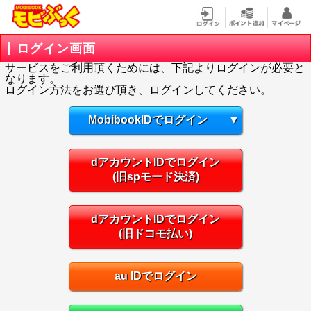
ログイン画面
サービスをご利用頂くためには、下記よりログインが必要と
なります。
ログイン方法をお選び頂き、ログインしてください。
MobibookIDでログイン
▼
dアカウントIDでログイン
(旧spモード決済)
dアカウントIDでログイン
(旧ドコモ払い)
au IDでログイン