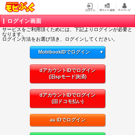
ログイン画面
サービスをご利用頂くためには、下記よりログインが必要と
なります。
ログイン方法をお選び頂き、ログインしてください。
MobibookIDでログイン
▼
dアカウントIDでログイン
(旧spモード決済)
dアカウントIDでログイン
(旧ドコモ払い)
au IDでログイン