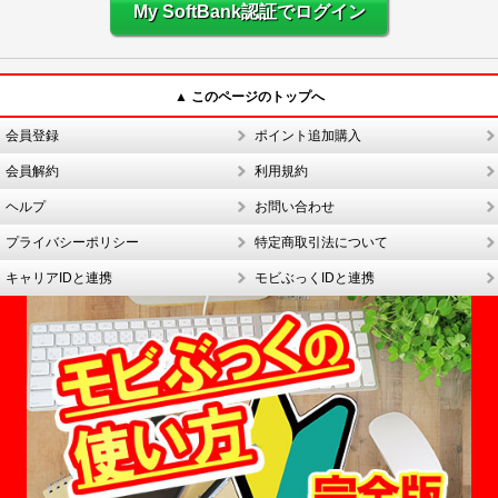
My SoftBank認証でログイン
▲ このページのトップへ
会員登録
ポイント追加購入
会員解約
利用規約
ヘルプ
お問い合わせ
プライバシーポリシー
特定商取引法について
キャリアIDと連携
モビぶっくIDと連携