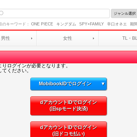
目のキーワード：
ONE PIECE
キングダム
SPY×FAMILY
辛口オネエ
期
男性
女性
TL・B
よりログインが必要となります。
してください。
MobibookIDでログイン
▼
dアカウントIDでログイン
(旧spモード決済)
dアカウントIDでログイン
(旧ドコモ払い)