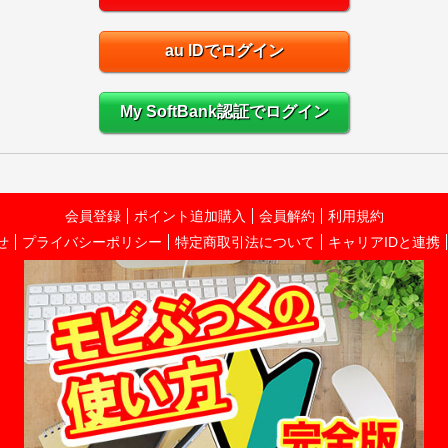
au IDでログイン
My SoftBank認証でログイン
会員登録
ポイント追加購入
会員解約
利用規約
せ
プライバシーポリシー
特定商取引法について
キャリアIDと連携