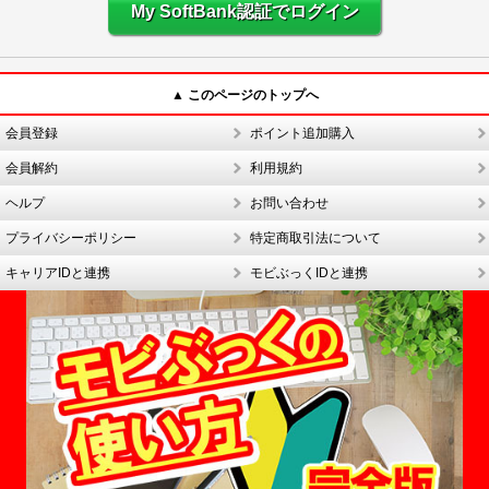
My SoftBank認証でログイン
▲ このページのトップへ
会員登録
ポイント追加購入
会員解約
利用規約
ヘルプ
お問い合わせ
プライバシーポリシー
特定商取引法について
キャリアIDと連携
モビぶっくIDと連携