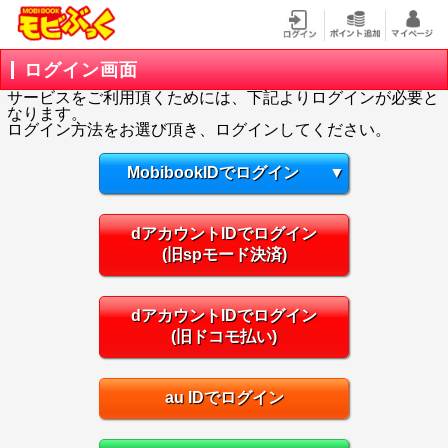
ログイン画面
サービスをご利用頂くためには、下記よりログインが必要と
なります。
ログイン方法をお選び頂き、ログインしてください。
MobibookIDでログイン
▼
dアカウントIDでログイン
(旧spモード決済)
dアカウントIDでログイン
(旧ドコモ払い)
au IDでログイン