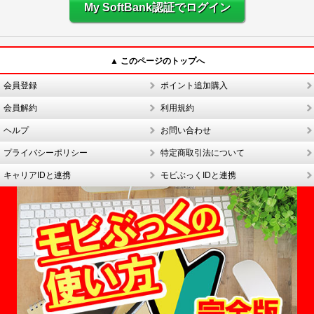
My SoftBank認証でログイン
▲ このページのトップへ
会員登録
ポイント追加購入
会員解約
利用規約
ヘルプ
お問い合わせ
プライバシーポリシー
特定商取引法について
キャリアIDと連携
モビぶっくIDと連携