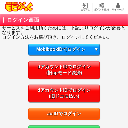
ログイン画面
サービスをご利用頂くためには、下記よりログインが必要と
なります。
ログイン方法をお選び頂き、ログインしてください。
MobibookIDでログイン
▼
dアカウントIDでログイン
(旧spモード決済)
dアカウントIDでログイン
(旧ドコモ払い)
au IDでログイン