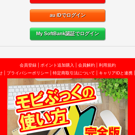
au IDでログイン
My SoftBank認証でログイン
会員登録
ポイント追加購入
会員解約
利用規約
せ
プライバシーポリシー
特定商取引法について
キャリアIDと連携