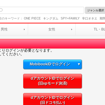
目のキーワード：
ONE PIECE
キングダム
SPY×FAMILY
辛口オネエ
期
男性
女性
TL・B
よりログインが必要となります。
してください。
MobibookIDでログイン
▼
dアカウントIDでログイン
(旧spモード決済)
dアカウントIDでログイン
(旧ドコモ払い)