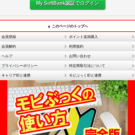
My SoftBank認証でログイン
▲ このページのトップへ
会員登録
ポイント追加購入
会員解約
利用規約
ヘルプ
お問い合わせ
プライバシーポリシー
特定商取引法について
キャリアIDと連携
モビぶっくIDと連携