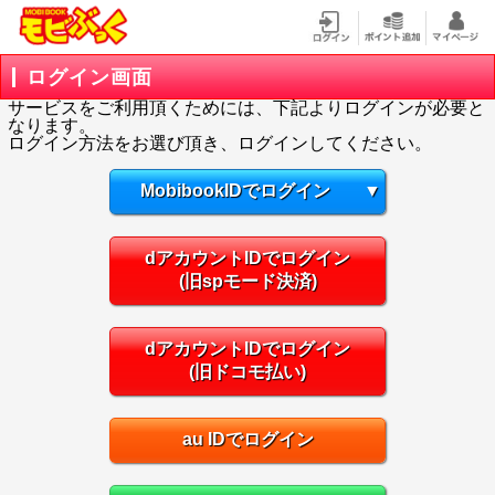
ログイン画面
サービスをご利用頂くためには、下記よりログインが必要と
なります。
ログイン方法をお選び頂き、ログインしてください。
MobibookIDでログイン
▼
dアカウントIDでログイン
(旧spモード決済)
dアカウントIDでログイン
(旧ドコモ払い)
au IDでログイン