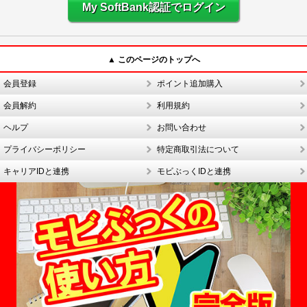
My SoftBank認証でログイン
▲ このページのトップへ
会員登録
ポイント追加購入
会員解約
利用規約
ヘルプ
お問い合わせ
プライバシーポリシー
特定商取引法について
キャリアIDと連携
モビぶっくIDと連携