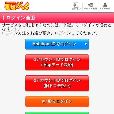
ログイン画面
サービスをご利用頂くためには、下記よりログインが必要と
なります。
ログイン方法をお選び頂き、ログインしてください。
MobibookIDでログイン
▼
dアカウントIDでログイン
(旧spモード決済)
dアカウントIDでログイン
(旧ドコモ払い)
au IDでログイン