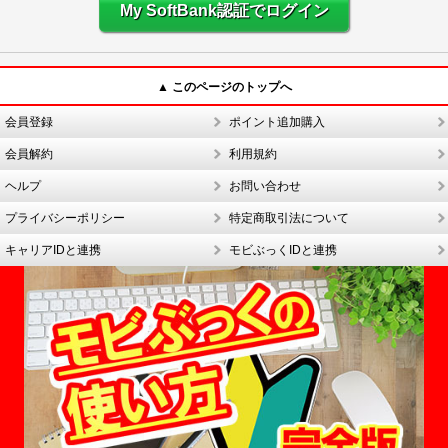
My SoftBank認証でログイン
▲ このページのトップへ
会員登録
ポイント追加購入
会員解約
利用規約
ヘルプ
お問い合わせ
プライバシーポリシー
特定商取引法について
キャリアIDと連携
モビぶっくIDと連携