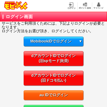
ログイン画面
サービスをご利用頂くためには、下記よりログインが必要と
なります。
ログイン方法をお選び頂き、ログインしてください。
MobibookIDでログイン
▼
dアカウントIDでログイン
(旧spモード決済)
dアカウントIDでログイン
(旧ドコモ払い)
au IDでログイン