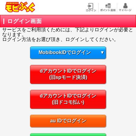
ログイン画面
サービスをご利用頂くためには、下記よりログインが必要と
なります。
ログイン方法をお選び頂き、ログインしてください。
MobibookIDでログイン
▼
dアカウントIDでログイン
(旧spモード決済)
dアカウントIDでログイン
(旧ドコモ払い)
au IDでログイン