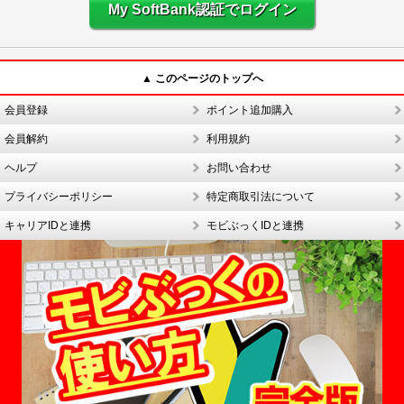
My SoftBank認証でログイン
▲ このページのトップへ
会員登録
ポイント追加購入
会員解約
利用規約
ヘルプ
お問い合わせ
プライバシーポリシー
特定商取引法について
キャリアIDと連携
モビぶっくIDと連携