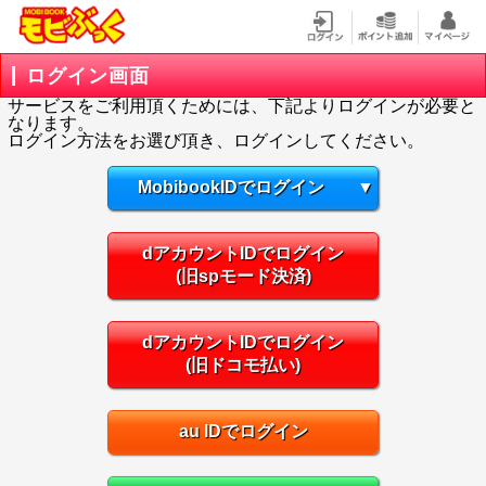
ログイン画面
サービスをご利用頂くためには、下記よりログインが必要と
なります。
ログイン方法をお選び頂き、ログインしてください。
MobibookIDでログイン
▼
dアカウントIDでログイン
(旧spモード決済)
dアカウントIDでログイン
(旧ドコモ払い)
au IDでログイン