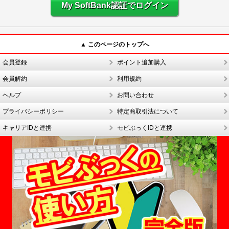
My SoftBank認証でログイン
▲ このページのトップへ
会員登録
ポイント追加購入
会員解約
利用規約
ヘルプ
お問い合わせ
プライバシーポリシー
特定商取引法について
キャリアIDと連携
モビぶっくIDと連携