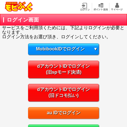
ログイン画面
サービスをご利用頂くためには、下記よりログインが必要と
なります。
ログイン方法をお選び頂き、ログインしてください。
MobibookIDでログイン
▼
dアカウントIDでログイン
(旧spモード決済)
dアカウントIDでログイン
(旧ドコモ払い)
au IDでログイン