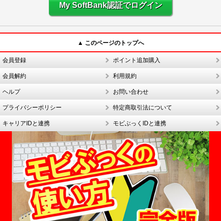
My SoftBank認証でログイン
▲ このページのトップへ
会員登録
ポイント追加購入
会員解約
利用規約
ヘルプ
お問い合わせ
プライバシーポリシー
特定商取引法について
キャリアIDと連携
モビぶっくIDと連携