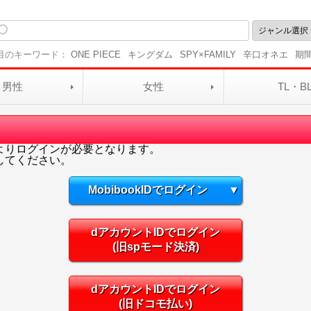
目のキーワード：
ONE PIECE
キングダム
SPY×FAMILY
辛口オネエ
期
男性
女性
TL・B
よりログインが必要となります。
してください。
MobibookIDでログイン
▼
dアカウントIDでログイン
(旧spモード決済)
dアカウントIDでログイン
(旧ドコモ払い)