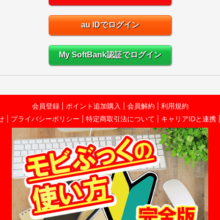
au IDでログイン
My SoftBank認証でログイン
会員登録
ポイント追加購入
会員解約
利用規約
せ
プライバシーポリシー
特定商取引法について
キャリアIDと連携