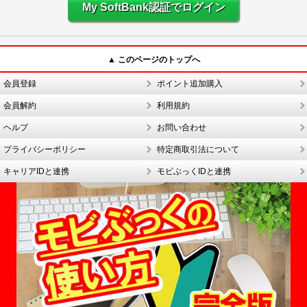
My SoftBank認証でログイン
▲ このページのトップへ
会員登録
ポイント追加購入
会員解約
利用規約
ヘルプ
お問い合わせ
プライバシーポリシー
特定商取引法について
キャリアIDと連携
モビぶっくIDと連携