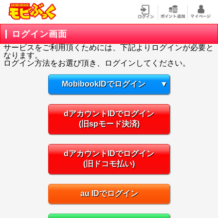
ログイン画面
サービスをご利用頂くためには、下記よりログインが必要と
なります。
ログイン方法をお選び頂き、ログインしてください。
MobibookIDでログイン
▼
dアカウントIDでログイン
(旧spモード決済)
dアカウントIDでログイン
(旧ドコモ払い)
au IDでログイン