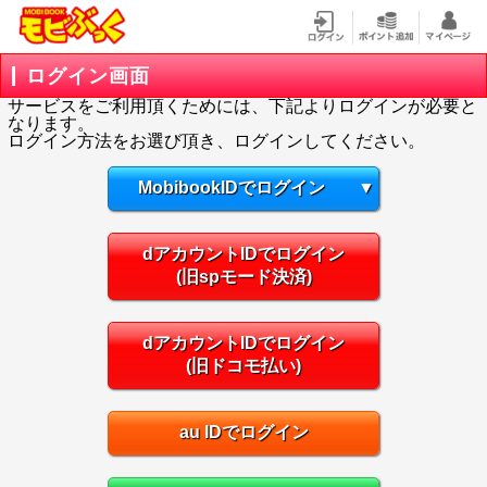
ログイン画面
サービスをご利用頂くためには、下記よりログインが必要と
なります。
ログイン方法をお選び頂き、ログインしてください。
MobibookIDでログイン
▼
dアカウントIDでログイン
(旧spモード決済)
dアカウントIDでログイン
(旧ドコモ払い)
au IDでログイン