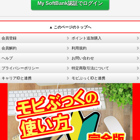
My SoftBank認証でログイン
▲ このページのトップへ
会員登録
ポイント追加購入
会員解約
利用規約
ヘルプ
お問い合わせ
プライバシーポリシー
特定商取引法について
キャリアIDと連携
モビぶっくIDと連携