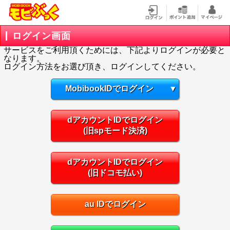
ログイン画面
サービスをご利用頂くためには、下記よりログインが必要と
なります。
ログイン方法をお選び頂き、ログインしてください。
MobibookIDでログイン
▼
dアカウントIDでログイン
(旧spモード決済)
dアカウントIDでログイン
(旧ドコモ払い)
au IDでログイン