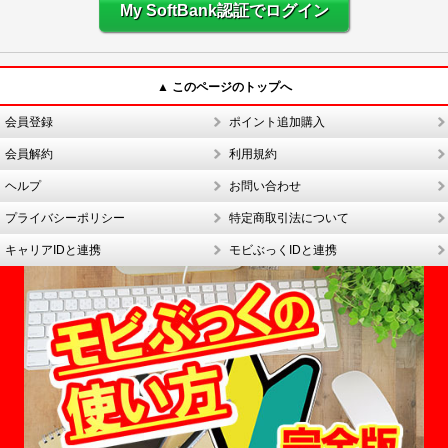
My SoftBank認証でログイン
▲ このページのトップへ
会員登録
ポイント追加購入
会員解約
利用規約
ヘルプ
お問い合わせ
プライバシーポリシー
特定商取引法について
キャリアIDと連携
モビぶっくIDと連携