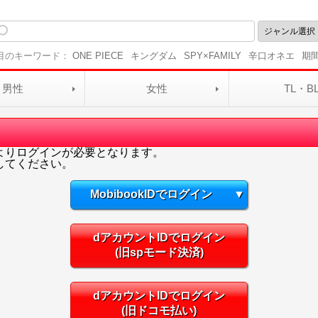
目のキーワード：
ONE PIECE
キングダム
SPY×FAMILY
辛口オネエ
期
男性
女性
TL・B
よりログインが必要となります。
してください。
MobibookIDでログイン
▼
dアカウントIDでログイン
(旧spモード決済)
dアカウントIDでログイン
(旧ドコモ払い)