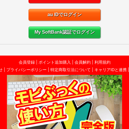
au IDでログイン
My SoftBank認証でログイン
会員登録
ポイント追加購入
会員解約
利用規約
せ
プライバシーポリシー
特定商取引法について
キャリアIDと連携