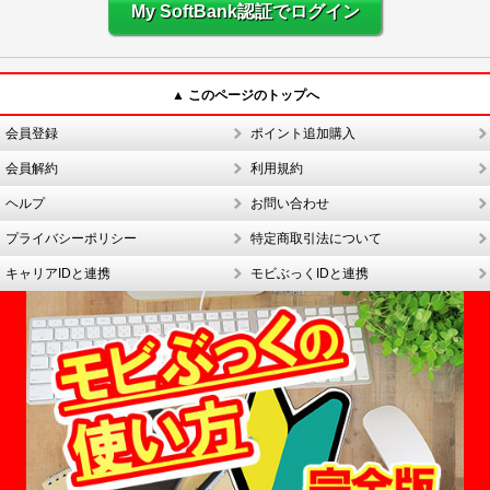
My SoftBank認証でログイン
▲ このページのトップへ
会員登録
ポイント追加購入
会員解約
利用規約
ヘルプ
お問い合わせ
プライバシーポリシー
特定商取引法について
キャリアIDと連携
モビぶっくIDと連携