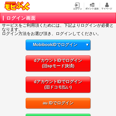
ログイン画面
サービスをご利用頂くためには、下記よりログインが必要と
なります。
ログイン方法をお選び頂き、ログインしてください。
MobibookIDでログイン
▼
dアカウントIDでログイン
(旧spモード決済)
dアカウントIDでログイン
(旧ドコモ払い)
au IDでログイン