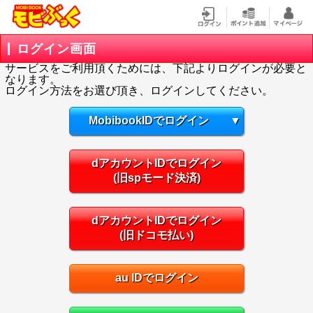
ログイン画面
サービスをご利用頂くためには、下記よりログインが必要と
なります。
ログイン方法をお選び頂き、ログインしてください。
MobibookIDでログイン
▼
dアカウントIDでログイン
(旧spモード決済)
dアカウントIDでログイン
(旧ドコモ払い)
au IDでログイン