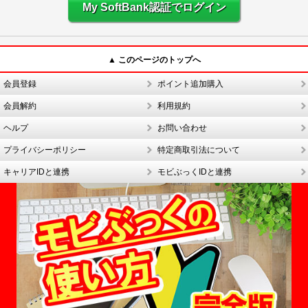
My SoftBank認証でログイン
▲ このページのトップへ
会員登録
ポイント追加購入
会員解約
利用規約
ヘルプ
お問い合わせ
プライバシーポリシー
特定商取引法について
キャリアIDと連携
モビぶっくIDと連携