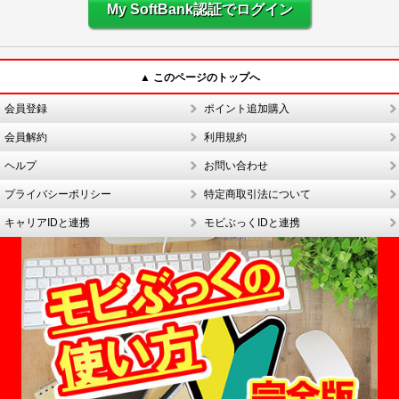
My SoftBank認証でログイン
▲ このページのトップへ
会員登録
ポイント追加購入
会員解約
利用規約
ヘルプ
お問い合わせ
プライバシーポリシー
特定商取引法について
キャリアIDと連携
モビぶっくIDと連携