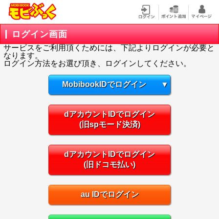
ログイン画面
サービスをご利用頂くためには、下記よりログインが必要と
なります。
ログイン方法をお選び頂き、ログインしてください。
MobibookIDでログイン
▼
dアカウントIDでログイン
(旧spモード決済)
dアカウントIDでログイン
(旧ドコモ払い)
au IDでログイン