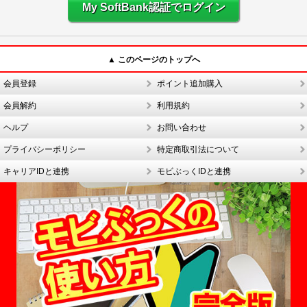
My SoftBank認証でログイン
▲ このページのトップへ
会員登録
ポイント追加購入
会員解約
利用規約
ヘルプ
お問い合わせ
プライバシーポリシー
特定商取引法について
キャリアIDと連携
モビぶっくIDと連携