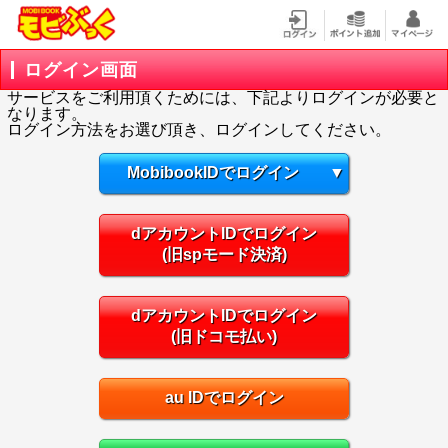
ログイン画面
サービスをご利用頂くためには、下記よりログインが必要と
なります。
ログイン方法をお選び頂き、ログインしてください。
MobibookIDでログイン
▼
dアカウントIDでログイン
(旧spモード決済)
dアカウントIDでログイン
(旧ドコモ払い)
au IDでログイン