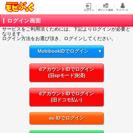
ログイン画面
サービスをご利用頂くためには、下記よりログインが必要と
なります。
ログイン方法をお選び頂き、ログインしてください。
MobibookIDでログイン
▼
dアカウントIDでログイン
(旧spモード決済)
dアカウントIDでログイン
(旧ドコモ払い)
au IDでログイン