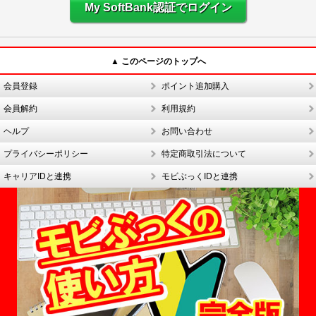
My SoftBank認証でログイン
▲ このページのトップへ
会員登録
ポイント追加購入
会員解約
利用規約
ヘルプ
お問い合わせ
プライバシーポリシー
特定商取引法について
キャリアIDと連携
モビぶっくIDと連携