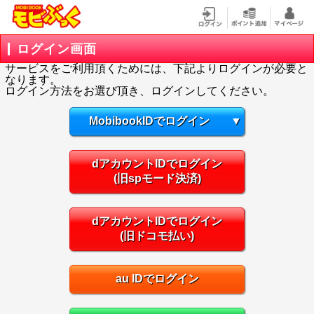
ログイン画面
サービスをご利用頂くためには、下記よりログインが必要と
なります。
ログイン方法をお選び頂き、ログインしてください。
MobibookIDでログイン
▼
dアカウントIDでログイン
(旧spモード決済)
dアカウントIDでログイン
(旧ドコモ払い)
au IDでログイン