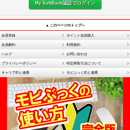
My SoftBank認証でログイン
▲ このページのトップへ
会員登録
ポイント追加購入
会員解約
利用規約
ヘルプ
お問い合わせ
プライバシーポリシー
特定商取引法について
キャリアIDと連携
モビぶっくIDと連携