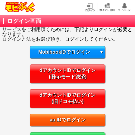
ログイン画面
サービスをご利用頂くためには、下記よりログインが必要と
なります。
ログイン方法をお選び頂き、ログインしてください。
MobibookIDでログイン
▼
dアカウントIDでログイン
(旧spモード決済)
dアカウントIDでログイン
(旧ドコモ払い)
au IDでログイン