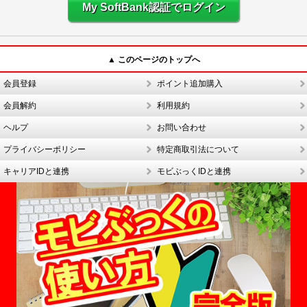
My SoftBank認証でログイン
▲ このページのトップへ
会員登録
ポイント追加購入
会員解約
利用規約
ヘルプ
お問い合わせ
プライバシーポリシー
特定商取引法について
キャリアIDと連携
モビぶっくIDと連携