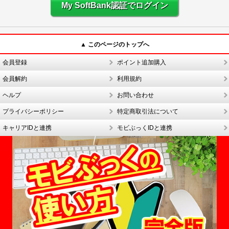
My SoftBank認証でログイン
▲ このページのトップへ
会員登録
ポイント追加購入
会員解約
利用規約
ヘルプ
お問い合わせ
プライバシーポリシー
特定商取引法について
キャリアIDと連携
モビぶっくIDと連携