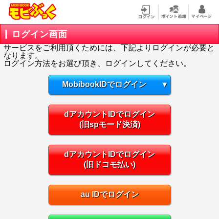
ログイン画面
サービスをご利用頂くためには、下記よりログインが必要と
なります。
ログイン方法をお選び頂き、ログインしてください。
MobibookIDでログイン
▼
dアカウントIDでログイン
(旧spモード決済)
dアカウントIDでログイン
(旧ドコモ払い)
au IDでログイン