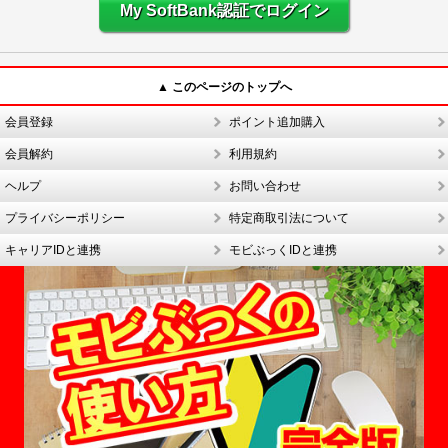
My SoftBank認証でログイン
▲ このページのトップへ
会員登録
ポイント追加購入
会員解約
利用規約
ヘルプ
お問い合わせ
プライバシーポリシー
特定商取引法について
キャリアIDと連携
モビぶっくIDと連携