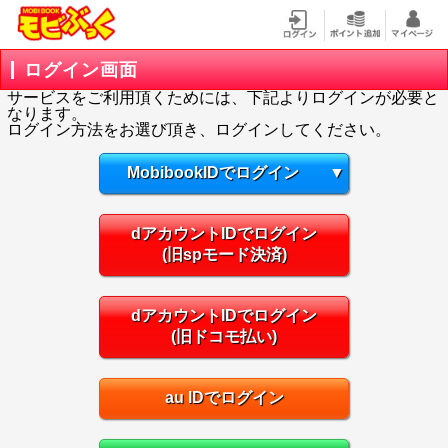
ログイン画面
サービスをご利用頂くためには、下記よりログインが必要と
なります。
ログイン方法をお選び頂き、ログインしてください。
MobibookIDでログイン
▼
dアカウントIDでログイン
(旧spモード決済)
dアカウントIDでログイン
(旧ドコモ払い)
au IDでログイン