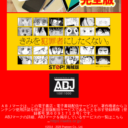
ＡＢＪマークは、この電子書店・電子書籍配信サービスが、著作権者からコ
ンテンツ使用許諾を得た正規版配信サービスであることを示す登録商標（登
録番号 第６０９１７１３号）です。
ABJマークの詳細、ABJマークを掲示しているサービスの一覧はこちら
https://aebs.or.jp/
→
©2014 -
2026
Popteen Co., Ltd.