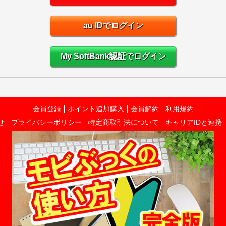
au IDでログイン
My SoftBank認証でログイン
会員登録
ポイント追加購入
会員解約
利用規約
せ
プライバシーポリシー
特定商取引法について
キャリアIDと連携