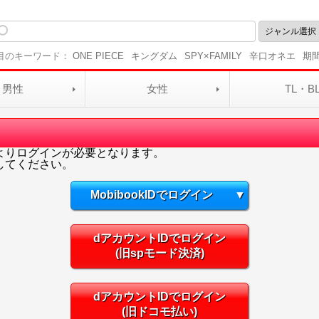
目のキーワード：
ONE PIECE
キングダム
SPY×FAMILY
辛口オネエ
期
男性
女性
TL・B
よりログインが必要となります。
してください。
MobibookIDでログイン
▼
dアカウントIDでログイン
(旧spモード決済)
dアカウントIDでログイン
(旧ドコモ払い)