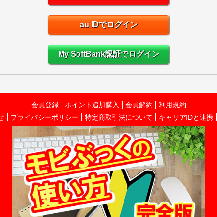
au IDでログイン
My SoftBank認証でログイン
会員登録
ポイント追加購入
会員解約
利用規約
せ
プライバシーポリシー
特定商取引法について
キャリアIDと連携