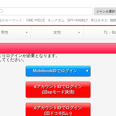
目のキーワード：
ONE PIECE
キングダム
SPY×FAMILY
辛口オネエ
期
男性
女性
TL・B
よりログインが必要となります。
してください。
MobibookIDでログイン
▼
dアカウントIDでログイン
(旧spモード決済)
dアカウントIDでログイン
(旧ドコモ払い)