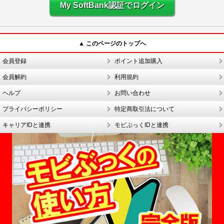
My SoftBank認証でログイン
▲ このページのトップへ
会員登録
ポイント追加購入
会員解約
利用規約
ヘルプ
お問い合わせ
プライバシーポリシー
特定商取引法について
キャリアIDと連携
モビぶっくIDと連携