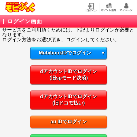
ログイン画面
サービスをご利用頂くためには、下記よりログインが必要と
なります。
ログイン方法をお選び頂き、ログインしてください。
MobibookIDでログイン
▼
dアカウントIDでログイン
(旧spモード決済)
dアカウントIDでログイン
(旧ドコモ払い)
au IDでログイン