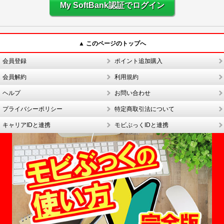
My SoftBank認証でログイン
▲ このページのトップへ
会員登録
ポイント追加購入
会員解約
利用規約
ヘルプ
お問い合わせ
プライバシーポリシー
特定商取引法について
キャリアIDと連携
モビぶっくIDと連携