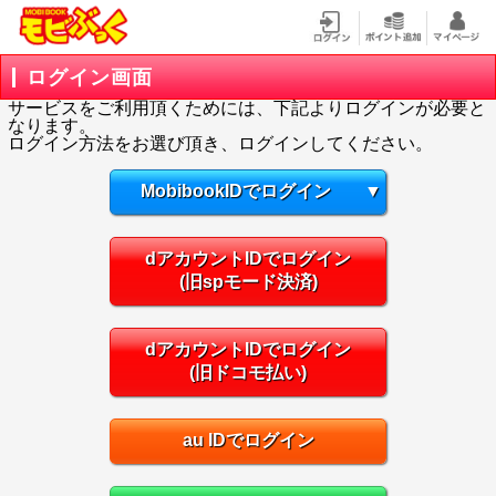
ログイン画面
サービスをご利用頂くためには、下記よりログインが必要と
なります。
ログイン方法をお選び頂き、ログインしてください。
MobibookIDでログイン
▼
dアカウントIDでログイン
(旧spモード決済)
dアカウントIDでログイン
(旧ドコモ払い)
au IDでログイン