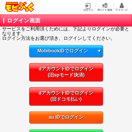
ログイン画面
サービスをご利用頂くためには、下記よりログインが必要と
なります。
ログイン方法をお選び頂き、ログインしてください。
MobibookIDでログイン
▼
dアカウントIDでログイン
(旧spモード決済)
dアカウントIDでログイン
(旧ドコモ払い)
au IDでログイン