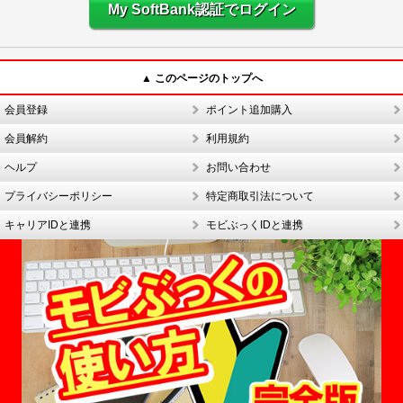
My SoftBank認証でログイン
▲ このページのトップへ
会員登録
ポイント追加購入
会員解約
利用規約
ヘルプ
お問い合わせ
プライバシーポリシー
特定商取引法について
キャリアIDと連携
モビぶっくIDと連携