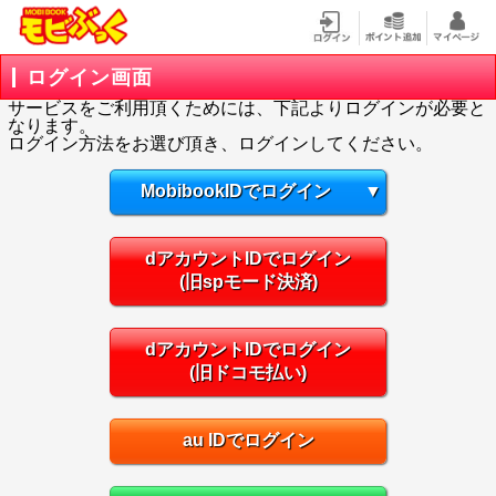
ログイン画面
サービスをご利用頂くためには、下記よりログインが必要と
なります。
ログイン方法をお選び頂き、ログインしてください。
MobibookIDでログイン
▼
dアカウントIDでログイン
(旧spモード決済)
dアカウントIDでログイン
(旧ドコモ払い)
au IDでログイン