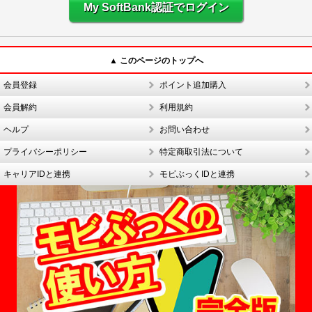
My SoftBank認証でログイン
▲ このページのトップへ
会員登録
ポイント追加購入
会員解約
利用規約
ヘルプ
お問い合わせ
プライバシーポリシー
特定商取引法について
キャリアIDと連携
モビぶっくIDと連携