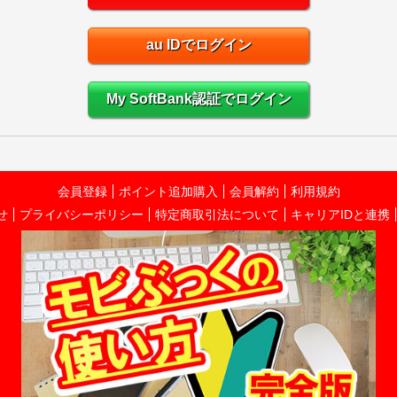
au IDでログイン
My SoftBank認証でログイン
会員登録
ポイント追加購入
会員解約
利用規約
せ
プライバシーポリシー
特定商取引法について
キャリアIDと連携