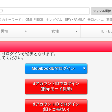
目のキーワード：
ONE PIECE
キングダム
SPY×FAMILY
辛口オネエ
期
男性
女性
TL・B
よりログインが必要となります。
してください。
MobibookIDでログイン
▼
dアカウントIDでログイン
(旧spモード決済)
dアカウントIDでログイン
(旧ドコモ払い)