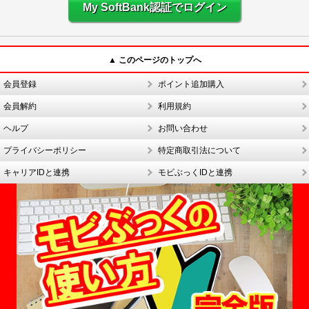
My SoftBank認証でログイン
▲ このページのトップへ
会員登録
ポイント追加購入
会員解約
利用規約
ヘルプ
お問い合わせ
プライバシーポリシー
特定商取引法について
キャリアIDと連携
モビぶっくIDと連携