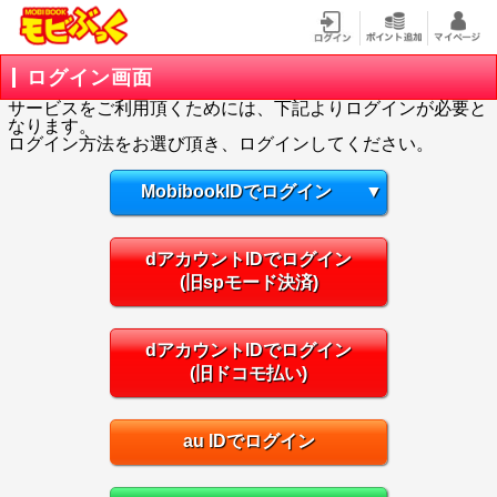
ログイン画面
サービスをご利用頂くためには、下記よりログインが必要と
なります。
ログイン方法をお選び頂き、ログインしてください。
MobibookIDでログイン
▼
dアカウントIDでログイン
(旧spモード決済)
dアカウントIDでログイン
(旧ドコモ払い)
au IDでログイン