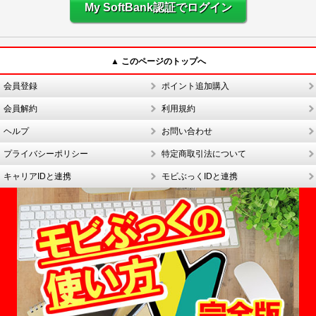
My SoftBank認証でログイン
▲ このページのトップへ
会員登録
ポイント追加購入
会員解約
利用規約
ヘルプ
お問い合わせ
プライバシーポリシー
特定商取引法について
キャリアIDと連携
モビぶっくIDと連携