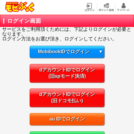
ログイン画面
サービスをご利用頂くためには、下記よりログインが必要と
なります。
ログイン方法をお選び頂き、ログインしてください。
MobibookIDでログイン
▼
dアカウントIDでログイン
(旧spモード決済)
dアカウントIDでログイン
(旧ドコモ払い)
au IDでログイン