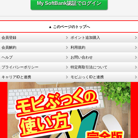
My SoftBank認証でログイン
▲ このページのトップへ
会員登録
ポイント追加購入
会員解約
利用規約
ヘルプ
お問い合わせ
プライバシーポリシー
特定商取引法について
キャリアIDと連携
モビぶっくIDと連携