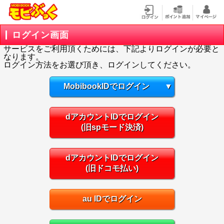
ログイン画面
サービスをご利用頂くためには、下記よりログインが必要と
なります。
ログイン方法をお選び頂き、ログインしてください。
MobibookIDでログイン
▼
dアカウントIDでログイン
(旧spモード決済)
dアカウントIDでログイン
(旧ドコモ払い)
au IDでログイン