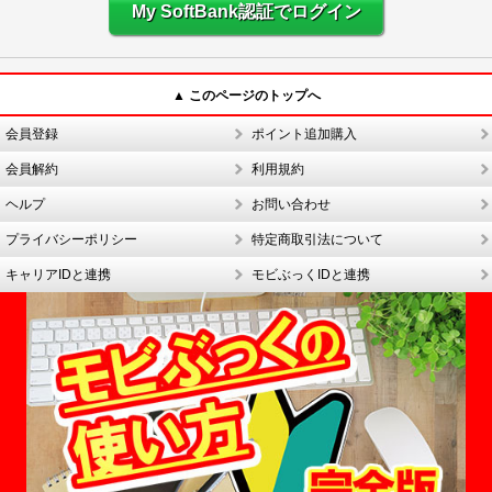
My SoftBank認証でログイン
▲ このページのトップへ
会員登録
ポイント追加購入
会員解約
利用規約
ヘルプ
お問い合わせ
プライバシーポリシー
特定商取引法について
キャリアIDと連携
モビぶっくIDと連携