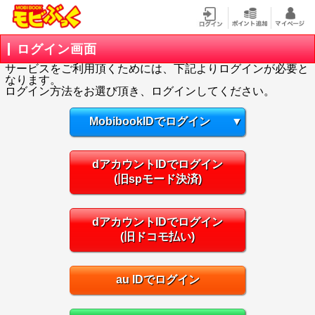
ログイン画面
サービスをご利用頂くためには、下記よりログインが必要と
なります。
ログイン方法をお選び頂き、ログインしてください。
MobibookIDでログイン
▼
dアカウントIDでログイン
(旧spモード決済)
dアカウントIDでログイン
(旧ドコモ払い)
au IDでログイン