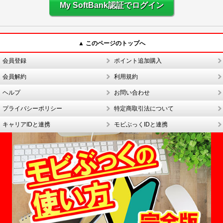
My SoftBank認証でログイン
▲ このページのトップへ
会員登録
ポイント追加購入
会員解約
利用規約
ヘルプ
お問い合わせ
プライバシーポリシー
特定商取引法について
キャリアIDと連携
モビぶっくIDと連携