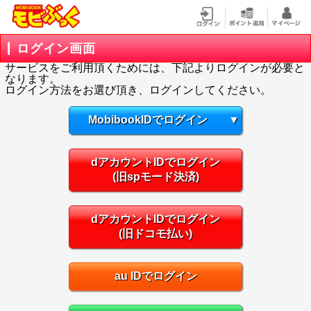
ログイン画面
サービスをご利用頂くためには、下記よりログインが必要と
なります。
ログイン方法をお選び頂き、ログインしてください。
MobibookIDでログイン
▼
dアカウントIDでログイン
(旧spモード決済)
dアカウントIDでログイン
(旧ドコモ払い)
au IDでログイン