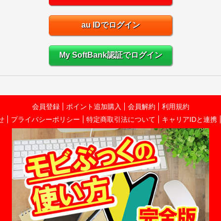
au IDでログイン
My SoftBank認証でログイン
会員登録
ポイント追加購入
会員解約
利用規約
せ
プライバシーポリシー
特定商取引法について
キャリアIDと連携