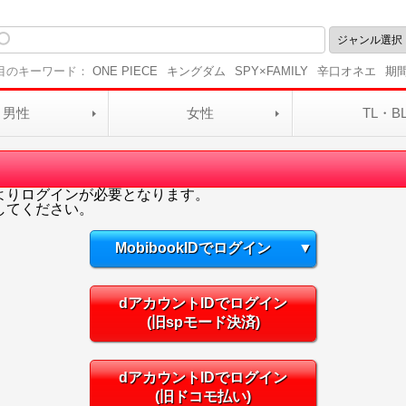
目のキーワード：
ONE PIECE
キングダム
SPY×FAMILY
辛口オネエ
期
男性
女性
TL・B
よりログインが必要となります。
してください。
MobibookIDでログイン
▼
dアカウントIDでログイン
(旧spモード決済)
dアカウントIDでログイン
(旧ドコモ払い)