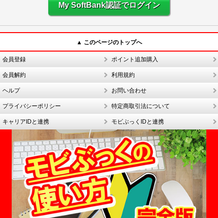
My SoftBank認証でログイン
▲ このページのトップへ
会員登録
ポイント追加購入
会員解約
利用規約
ヘルプ
お問い合わせ
プライバシーポリシー
特定商取引法について
キャリアIDと連携
モビぶっくIDと連携