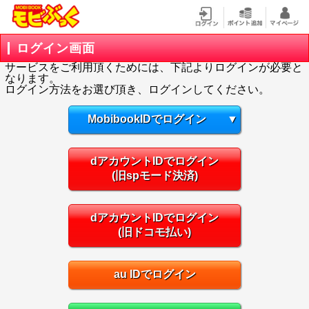
ログイン画面
サービスをご利用頂くためには、下記よりログインが必要と
なります。
ログイン方法をお選び頂き、ログインしてください。
MobibookIDでログイン
▼
dアカウントIDでログイン
(旧spモード決済)
dアカウントIDでログイン
(旧ドコモ払い)
au IDでログイン