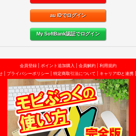
au IDでログイン
My SoftBank認証でログイン
会員登録
ポイント追加購入
会員解約
利用規約
せ
プライバシーポリシー
特定商取引法について
キャリアIDと連携