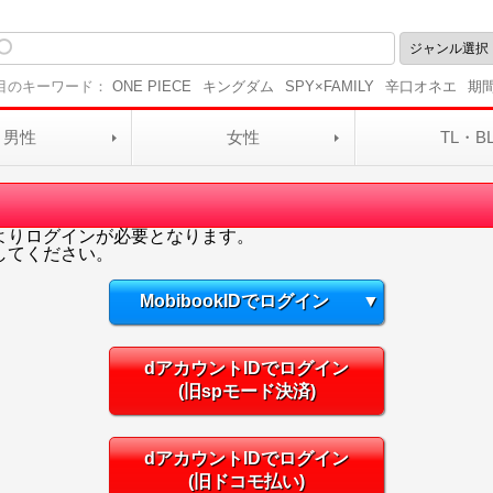
目のキーワード：
ONE PIECE
キングダム
SPY×FAMILY
辛口オネエ
期
男性
女性
TL・B
よりログインが必要となります。
してください。
MobibookIDでログイン
▼
dアカウントIDでログイン
(旧spモード決済)
dアカウントIDでログイン
(旧ドコモ払い)