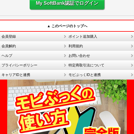
My SoftBank認証でログイン
▲ このページのトップへ
会員登録
ポイント追加購入
会員解約
利用規約
ヘルプ
お問い合わせ
プライバシーポリシー
特定商取引法について
キャリアIDと連携
モビぶっくIDと連携