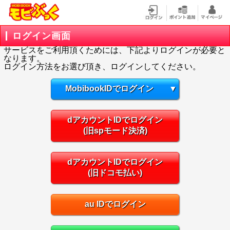
ログイン画面
サービスをご利用頂くためには、下記よりログインが必要と
なります。
ログイン方法をお選び頂き、ログインしてください。
MobibookIDでログイン
▼
dアカウントIDでログイン
(旧spモード決済)
dアカウントIDでログイン
(旧ドコモ払い)
au IDでログイン