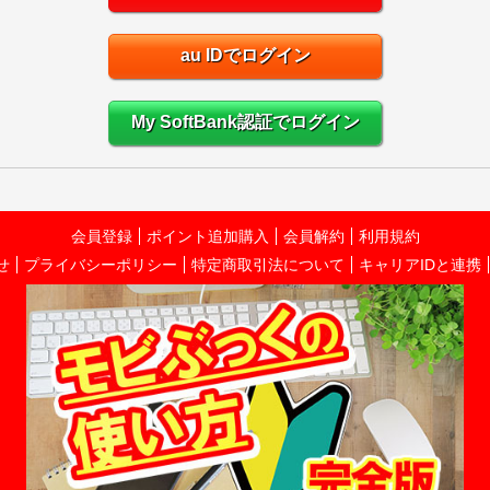
au IDでログイン
My SoftBank認証でログイン
会員登録
ポイント追加購入
会員解約
利用規約
せ
プライバシーポリシー
特定商取引法について
キャリアIDと連携