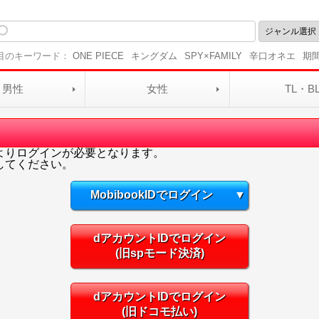
目のキーワード：
ONE PIECE
キングダム
SPY×FAMILY
辛口オネエ
期
男性
女性
TL・B
よりログインが必要となります。
してください。
MobibookIDでログイン
▼
dアカウントIDでログイン
(旧spモード決済)
dアカウントIDでログイン
(旧ドコモ払い)