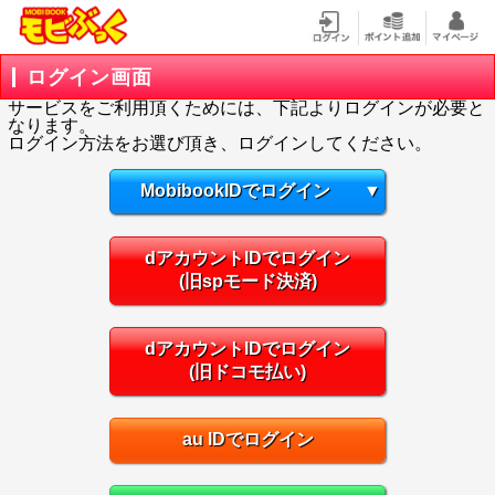
ログイン画面
サービスをご利用頂くためには、下記よりログインが必要と
なります。
ログイン方法をお選び頂き、ログインしてください。
MobibookIDでログイン
▼
dアカウントIDでログイン
(旧spモード決済)
dアカウントIDでログイン
(旧ドコモ払い)
au IDでログイン