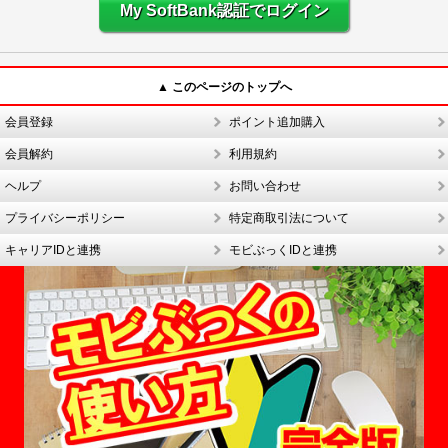
My SoftBank認証でログイン
▲ このページのトップへ
会員登録
ポイント追加購入
会員解約
利用規約
ヘルプ
お問い合わせ
プライバシーポリシー
特定商取引法について
キャリアIDと連携
モビぶっくIDと連携